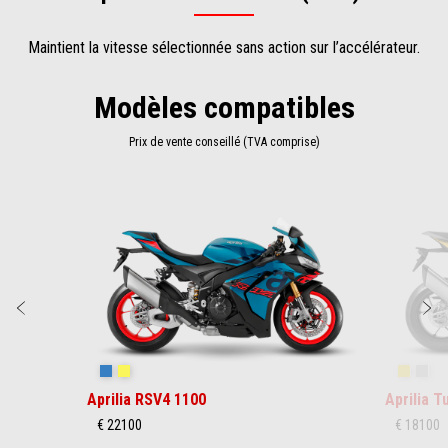
Maintient la vitesse sélectionnée sans action sur l’accélérateur.
Modèles compatibles
Prix de vente conseillé (TVA comprise)
Item
1
of
2
Précédent
S
Stingray Blue
Poison Yellow
Scorpio
Sha
Aprilia RSV4 1100
Aprilia 
€ 22100
€ 18100