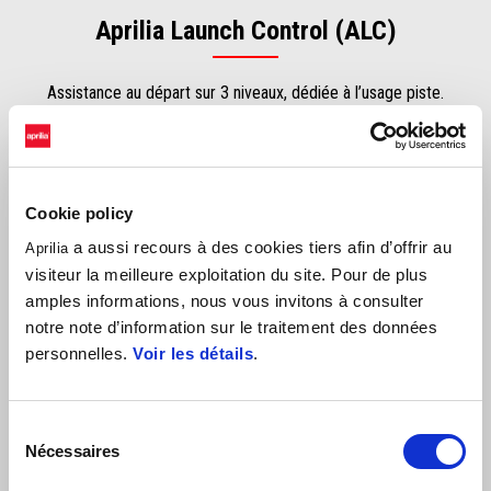
Aprilia Launch Control (ALC)
Assistance au départ sur 3 niveaux, dédiée à l’usage piste.
Aprilia Pit Limiter (APL)
Cookie policy
a aussi recours à des cookies tiers afin d’offrir au
Aprilia
Limite la vitesse dans la voie des stands (ou sur route).
visiteur la meilleure exploitation du site. Pour de plus
amples informations, nous vous invitons à consulter
notre note d’information sur le traitement des données
Aprilia Slide Control (ASC)
personnelles.
Voir les détails
.
Limite la dérive latérale de la roue arrière, réglable sur 3 niveaux.
Sélection
Nécessaires
du
Modèles compatibles
consentement