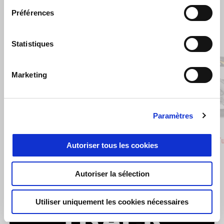
Prix de vente conseillé (TVA comprise)
Préférences
Item
1
of
Statistiques
2
Marketing
Précédent
S
Paramètres
Stingray Blue
Poison Yellow
Scorpio
Sha
Aprilia RSV4 1100
Aprilia 
Autoriser tous les cookies
€ 22100
€ 18100
Autoriser la sélection
Utiliser uniquement les cookies nécessaires