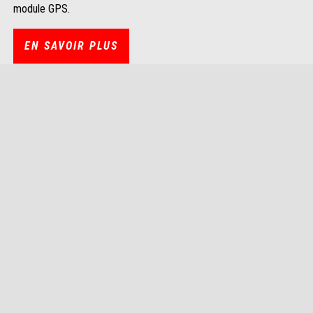
module GPS.
EN SAVOIR PLUS
Aprilia Damping Control (ADC)
Adaptation dynamique des suspensions selon les conditions de
roulage.
Corner By Corner