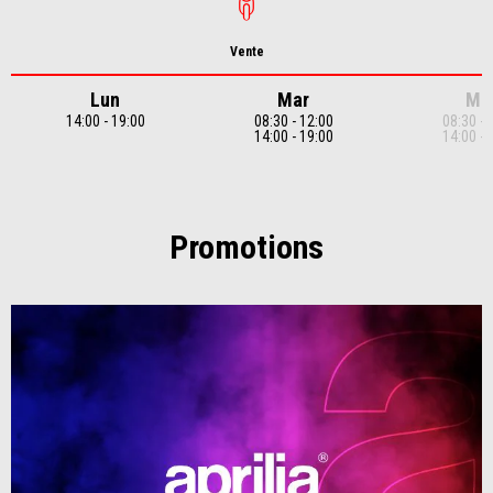
Vente
Lun
Mar
Me
14:00 - 19:00
08:30 - 12:00
08:30 - 
14:00 - 19:00
14:00 - 
Item
1
of
7
Promotions