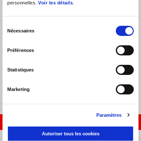
personnelles.
Voir les détails
.
Sélection
Nécessaires
du
consentement
Préférences
Statistiques
4 ANS DE GARANTIE SUR LA GAMME DE SCOOTERS
APRILIA. PAS DE STRESS, DU PLAISIR À L'INFINI.
Marketing
Paramètres
CONTACTER LE REVENDEUR
Autoriser tous les cookies