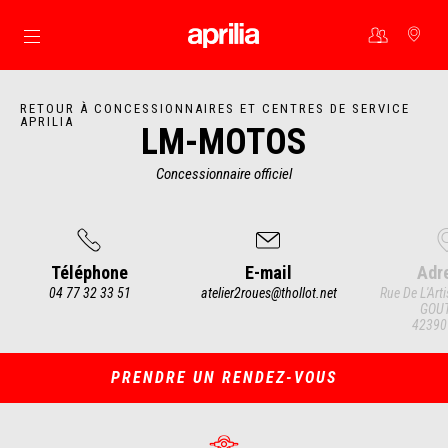
Aller au contenu principal
RETOUR À CONCESSIONNAIRES ET CENTRES DE SERVICE
APRILIA
LM-MOTOS
Concessionnaire officiel
Téléphone
E-mail
Adr
04 77 32 33 51
atelier2roues@thollot.net
Rue De L'Art
GOUT
42390 
Item
1
of
4
PRENDRE UN RENDEZ-VOUS