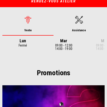
RENDEZ-VOUS ATELIER
Vente
Assistance
Lun
Mar
Me
Fermé
09:00 - 12:00
09:00 - 
14:00 - 19:00
14:00 - 
Item
1
of
7
Promotions