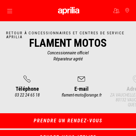
Aller au contenu principal
RETOUR À CONCESSIONNAIRES ET CENTRES DE SERVICE
APRILIA
FLAMENT MOTOS
Concessionnaire officiel
Réparateur agréé
Téléphone
E-mail
Adr
03 22 24 65 18
flament-moto@orange.fr
ZA VAUCHELLE
80132 VAUC
QUE
Item
1
of
4
PRENDRE UN RENDEZ-VOUS