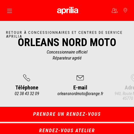
Aller au contenu principal
RETOUR À CONCESSIONNAIRES ET CENTRES DE SERVICE
APRILIA
ORLEANS NORD MOTO
Concessionnaire officiel
Réparateur agréé
Téléphone
E-mail
Adr
02 38 43 32 09
orleansnordmoto@orange.fr
940, Route 
45770
Item
1
of
3
PRENDRE UN RENDEZ-VOUS
RENDEZ-VOUS ATELIER