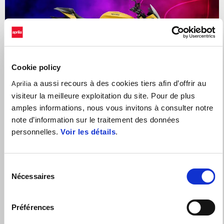
Cookie policy
a aussi recours à des cookies tiers afin d’offrir au
Aprilia
visiteur la meilleure exploitation du site. Pour de plus
amples informations, nous vous invitons à consulter notre
note d’information sur le traitement des données
personnelles.
Voir les détails
.
JUSQU'À 1500€ DE REMISE SUR LA GAMME TUONO V4
Sélection
Nécessaires
du
consentement
Préférences