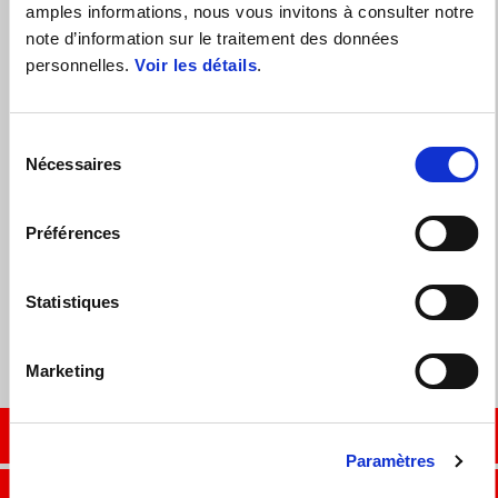
amples informations, nous vous invitons à consulter notre
note d’information sur le traitement des données
personnelles.
Voir les détails
.
Sélection
Nécessaires
du
consentement
Préférences
4 ANS DE GARANTIE SUR LA GAMME DE SCOOTERS
APRILIA. PAS DE STRESS, DU PLAISIR À L'INFINI.
Statistiques
Marketing
CONTACTER LE REVENDEUR
Paramètres
CONTACTER L'ATELIER