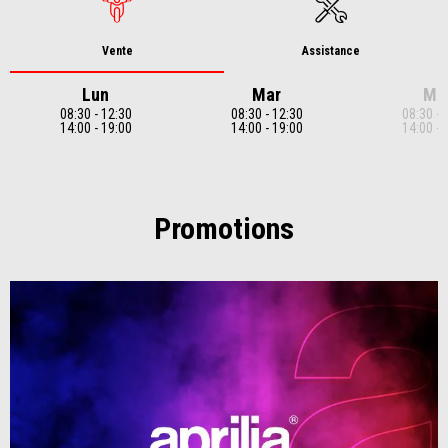
Vente
Assistance
Lun
Mar
Me
08:30 - 12:30
08:30 - 12:30
08:30 - 
14:00 - 19:00
14:00 - 19:00
14:00 - 
Item
1
of
7
Promotions