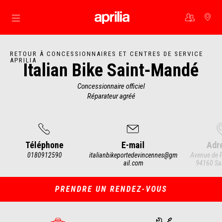
Aller au contenu principal
RETOUR À CONCESSIONNAIRES ET CENTRES DE SERVICE
APRILIA
Italian Bike Saint-Mandé
Concessionnaire officiel
Réparateur agréé
Téléphone
E-mail
Adr
0180912590
italianbikeportedevincennes@gm
Avenue de P
ail.com
94160 Sa
Item
1
of
4
PRENDRE UN RENDEZ-VOUS