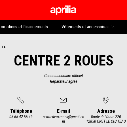
Aller au contenu p
rs
romotions et Financements
Vêtements et accessoires
LIA
CENTRE 2 ROUES
Concessionnaire officiel
Réparateur agréé
Téléphone
E-mail
Adresse
05 65 42 56 49
centredeuxroues@gmail.co
Route de Vabre 220
m
12850 ONET LE CHATEAU