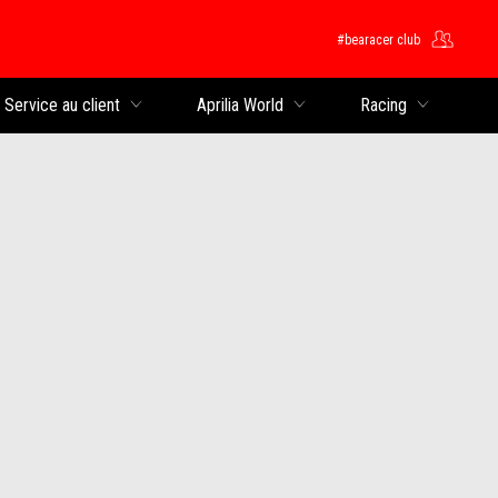
#bearacer club
rincipal
Service au client
Aprilia World
Racing