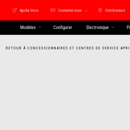
Aprilia Store
Contactez nous
Distributeurs
Store Motoguzzi
Distributeu
Modèles
Configurer
Electronique
P
RETOUR À CONCESSIONNAIRES ET CENTRES DE SERVICE APRI
Item