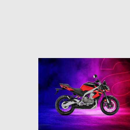
1
of
3