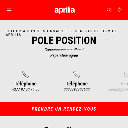
Aller au contenu principal
RETOUR À CONCESSIONNAIRES ET CENTRES DE SERVICE
APRILIA
POLE POSITION
Concessionnaire officiel
Réparateur agréé
Téléphone
Téléphone
E-m
+377 97 70 75 00
0037797707500
contact@pol
Item
1
of
4
PRENDRE UN RENDEZ-VOUS