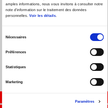
4 ANS DE GARANTIE SUR LA GAMME DE SCOOTERS
amples informations, nous vous invitons à consulter notre
APRILIA. PAS DE STRESS, DU PLAISIR À L'INFINI.
note d’information sur le traitement des données
personnelles.
Voir les détails
.
Sélection
Nécessaires
Services
du
consentement
Préférences
Vêtements et gadgets
Accessoires d'origine
Statistiques
Pièces d'origine
Marketing
CONTACTER LE REVENDEUR
Paramètres