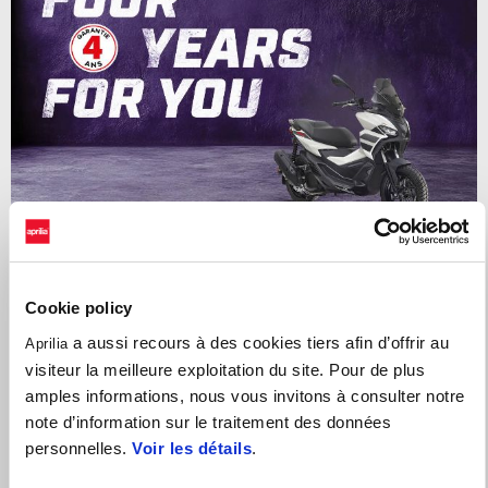
Cookie policy
4 ANS DE GARANTIE SUR LA GAMME DE SCOOTERS
APRILIA. PAS DE STRESS, DU PLAISIR À L'INFINI.
a aussi recours à des cookies tiers afin d’offrir au
Aprilia
visiteur la meilleure exploitation du site. Pour de plus
amples informations, nous vous invitons à consulter notre
note d’information sur le traitement des données
personnelles.
Voir les détails
.
Services