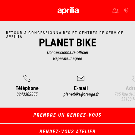
Aller au contenu principal
RETOUR À CONCESSIONNAIRES ET CENTRES DE SERVICE
APRILIA
PLANET BIKE
Concessionnaire officiel
Réparateur agréé
Téléphone
E-mail
Adr
0243302855
planetbike@orange.fr
785 Rue de l
53100 
Item
1
of
4
PRENDRE UN RENDEZ-VOUS
RENDEZ-VOUS ATELIER