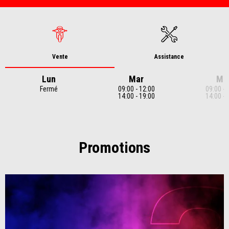
Vente
Assistance
Lun
Mar
Me
Fermé
09:00 - 12:00
09:00 - 
14:00 - 19:00
14:00 - 
Item
1
of
7
Promotions