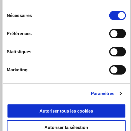
Sélection
Nécessaires
du
Point d' Assistance Certifié
consentement
Carrosserie
Préférences
Vêtements et gadgets
Statistiques
Véhicule de courtoisie
Marketing
Préparation au contrôle technique
Services d’assurance et services financiers
Paramètres
Entretien à domicile
Accessoires d'origine
Autoriser tous les cookies
Révision
Autoriser la sélection