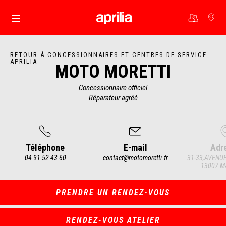
Aller au contenu principal
RETOUR À CONCESSIONNAIRES ET CENTRES DE SERVICE
APRILIA
MOTO MORETTI
Concessionnaire officiel
Réparateur agréé
Téléphone
E-mail
Adr
04 91 52 43 60
contact@motomoretti.fr
31-33,AVENUE
13007 M
Item
1
of
3
PRENDRE UN RENDEZ-VOUS
RENDEZ-VOUS ATELIER