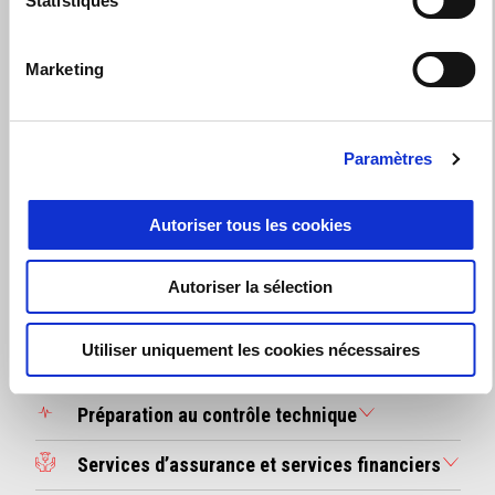
Statistiques
Marketing
Services
Paramètres
Point d' Assistance Certifié
Accompagnement administratif sinistres
Autoriser tous les cookies
Carrosserie
Autoriser la sélection
Vêtements et gadgets
Utiliser uniquement les cookies nécessaires
Véhicule de courtoisie
Préparation au contrôle technique
Services d’assurance et services financiers