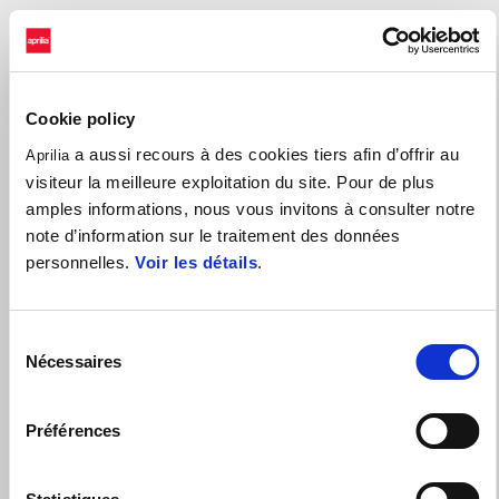
Cookie policy
a aussi recours à des cookies tiers afin d’offrir au
Aprilia
visiteur la meilleure exploitation du site. Pour de plus
amples informations, nous vous invitons à consulter notre
note d’information sur le traitement des données
personnelles.
Voir les détails
.
Sélection
Nécessaires
du
consentement
4 ANS DE GARANTIE SUR LA GAMME DE SCOOTERS
Préférences
APRILIA. PAS DE STRESS, DU PLAISIR À L'INFINI.