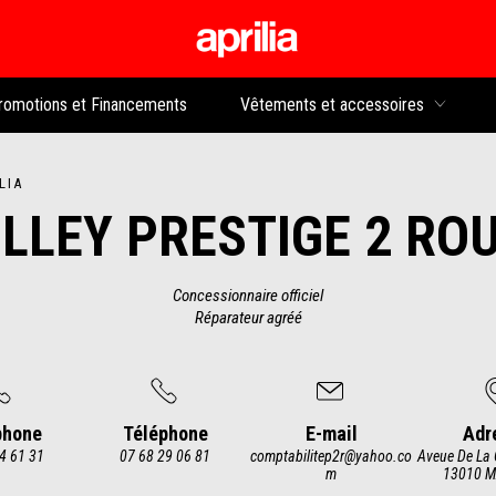
Aller au contenu p
rs
romotions et Financements
Vêtements et accessoires
LIA
LLEY PRESTIGE 2 RO
Concessionnaire officiel
Réparateur agréé
phone
Téléphone
E-mail
Adr
4 61 31
07 68 29 06 81
comptabilitep2r@yahoo.co
Aveue De La 
m
13010 M