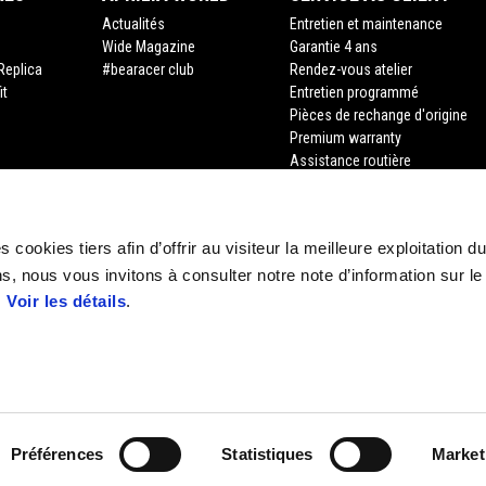
Actualités
Entretien et maintenance
Wide Magazine
Garantie 4 ans
Replica
#bearacer club
Rendez-vous atelier
it
Entretien programmé
Pièces de rechange d'origine
Premium warranty
Assistance routière
Financement
Assurance
Recyclage des véhicules hors d
 cookies tiers afin d’offrir au visiteur la meilleure exploitation du
Demande de documents
s, nous vous invitons à consulter notre note d’information sur le
.
Voir les détails
.
Préférences
Statistiques
Market
e legale Viale Rinaldo Piaggio, 25 56025 Pontedera (PI) Tel. +39 0587.2721