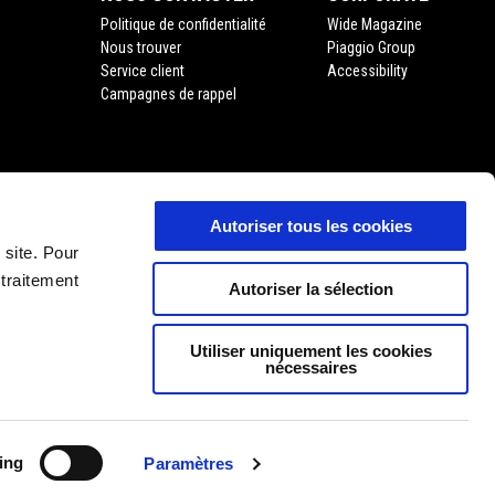
Politique de confidentialité
Wide Magazine
Nous trouver
Piaggio Group
Service client
Accessibility
Campagnes de rappel
Autoriser tous les cookies
'usage
 site. Pour
 traitement
Autoriser la sélection
Utiliser uniquement les cookies
nécessaires
FR
SÉLECTIONNEZ VOTRE SITE WEB NATIONAL
ing
Paramètres
11 P. Iva 01551260506