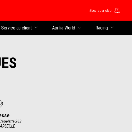
#bearacer club
rincipal
Service au client
Aprilia World
Racing
UES
esse
Capelette 263
ARSEILLE