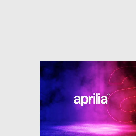
1
of
4