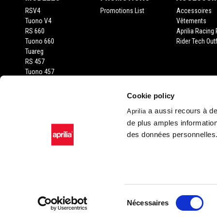
RSV4
Promotions List
Accessoires
Tuono V4
Vêtements
RS 660
Aprilia Racing 
Tuono 660
Rider Tech Outf
Tuareg
RS 457
Tuono 457
RS 125
Tuono 125
Cookie policy
SX 125
a aussi recours à des
Aprilia
RX 125
de plus amples information
SR GT 400
SR GT 125
des données personnelles
SXR 50
Facebook
Instagram
Twitter
YouTube
Sélection
Nécessaires
du
Piaggio & C. SpA Sed