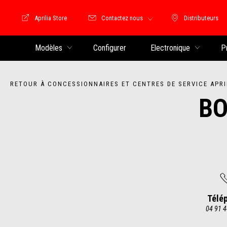
Aprilia Store
Contactez nous
Distributeurs
Store Motoguzzi
Distributeu
Modèles
Configurer
Electronique
P
RETOUR À CONCESSIONNAIRES ET CENTRES DE SERVICE APRI
BO
Télé
04 91 4
Item