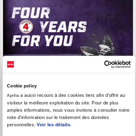
Cookie policy
a aussi recours à des cookies tiers afin d’offrir au
Aprilia
4 ANS DE GARANTIE SUR LA GAMME DE SCOOTERS
visiteur la meilleure exploitation du site. Pour de plus
APRILIA. PAS DE STRESS, DU PLAISIR À L'INFINI.
amples informations, nous vous invitons à consulter notre
note d’information sur le traitement des données
personnelles.
Voir les détails
.