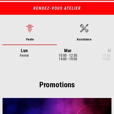
RENDEZ-VOUS ATELIER
Vente
Assistance
Lun
Mar
Me
Fermé
10:00 - 12:30
10:00 - 
14:00 - 19:00
14:00 - 
Item
1
of
7
Promotions