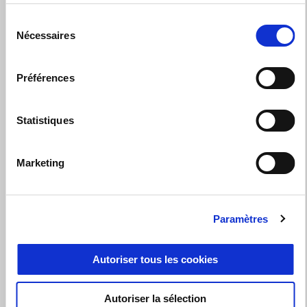
Services
Sélection
Nécessaires
du
consentement
Accompagnement administratif sinistres
Préférences
Carrosserie
Statistiques
Vêtements et gadgets
Véhicule de courtoisie
Marketing
Préparation au contrôle technique
Paramètres
Services d’assurance et services financiers
Entretien à domicile
Autoriser tous les cookies
Accessoires d'origine
Autoriser la sélection