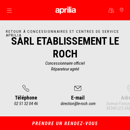
Aller au contenu principal
RETOUR À CONCESSIONNAIRES ET CENTRES DE SERVICE
APRILIA
SARL ETABLISSEMENT LE
ROCH
Concessionnaire officiel
Réparateur agréé
Téléphone
E-mail
Adr
02 51 32 04 46
direction@le-roch.com
Avenue Françoi
85340 LES SA
Item
1
of
4
PRENDRE UN RENDEZ-VOUS