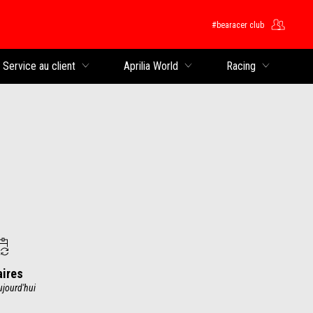
#bearacer club
rincipal
Service au client
Aprilia World
Racing
aires
ujourd'hui