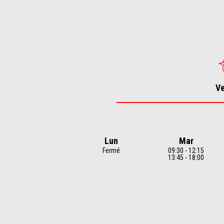
1
of
4
V
Lun
Mar
Fermé
09:30 - 12:15
13:45 - 18:00
Item
1
of
7