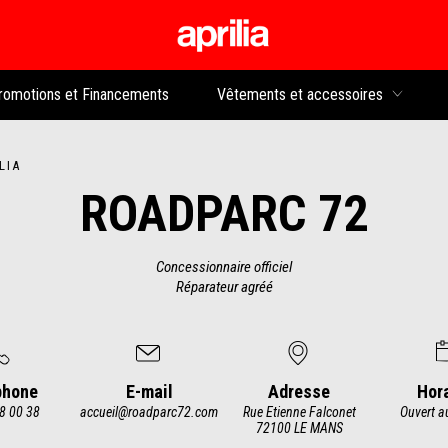
Aller au contenu p
rs
romotions et Financements
Vêtements et accessoires
LIA
ROADPARC 72
Concessionnaire officiel
Réparateur agréé
phone
E-mail
Adresse
Hor
8 00 38
accueil@roadparc72.com
Rue Etienne Falconet
Ouvert a
72100 LE MANS