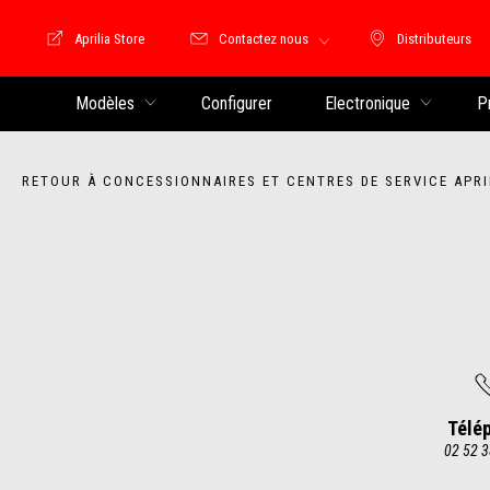
Aprilia Store
Contactez nous
Distributeurs
Store Motoguzzi
Distributeu
Modèles
Configurer
Electronique
P
RETOUR À CONCESSIONNAIRES ET CENTRES DE SERVICE APRI
Télé
02 52 3
Item