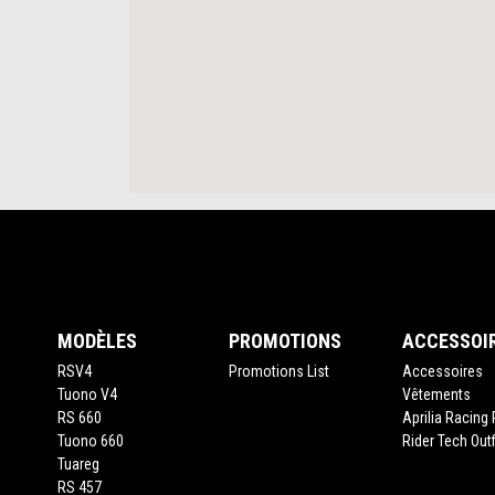
Pied de page
MODÈLES
PROMOTIONS
ACCESSOI
RSV4
Promotions List
Accessoires
Tuono V4
Vêtements
RS 660
Aprilia Racing 
Tuono 660
Rider Tech Outf
Tuareg
RS 457