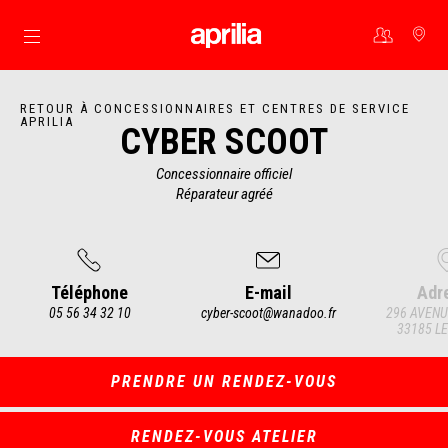
Aller au contenu principal
RETOUR À CONCESSIONNAIRES ET CENTRES DE SERVICE
APRILIA
CYBER SCOOT
Concessionnaire officiel
Réparateur agréé
Téléphone
E-mail
Adr
05 56 34 32 10
cyber-scoot@wanadoo.fr
296 AVENU
33185 LE
Item
1
of
3
PRENDRE UN RENDEZ-VOUS
RENDEZ-VOUS ATELIER