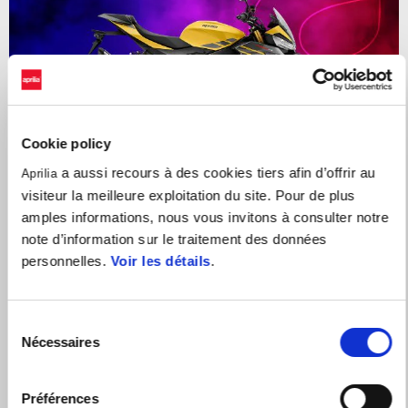
Cookie policy
a aussi recours à des cookies tiers afin d’offrir au
Aprilia
visiteur la meilleure exploitation du site. Pour de plus
amples informations, nous vous invitons à consulter notre
note d’information sur le traitement des données
JUSQU'À 1500€ DE REMISE SUR LA GAMME TUONO V4
personnelles.
Voir les détails
.
Sélection
Nécessaires
du
consentement
Préférences