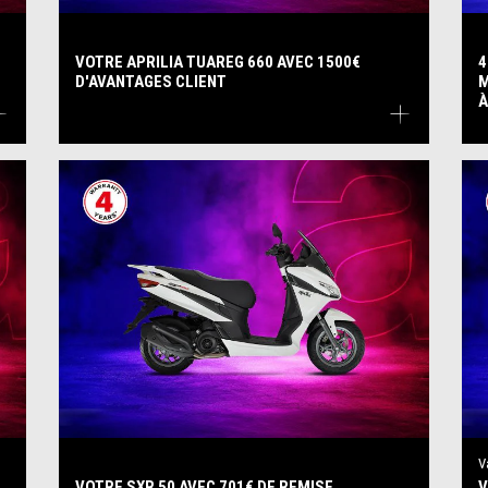
VOTRE APRILIA TUAREG 660 AVEC 1500€
4
D'AVANTAGES CLIENT
M
À
V
VOTRE SXR 50 AVEC 701€ DE REMISE
V