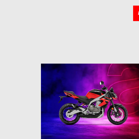
1
of
3