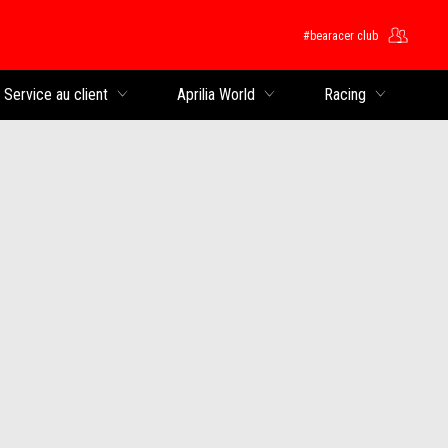
#bearacer club
rincipal
Service au client
Aprilia World
Racing