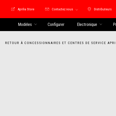
Aprilia Store
Contactez nous
Distributeurs
Store Motoguzzi
Distributeu
Modèles
Configurer
Electronique
P
RETOUR À CONCESSIONNAIRES ET CENTRES DE SERVICE APRI
Item