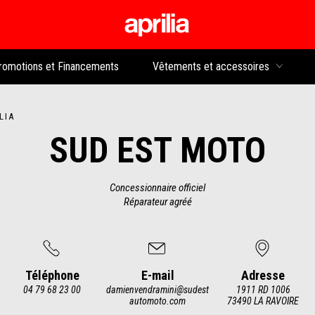
Aller au contenu p
rs
romotions et Financements
Vêtements et accessoires
LIA
SUD EST MOTO
Concessionnaire officiel
Réparateur agréé
Téléphone
E-mail
Adresse
04 79 68 23 00
damienvendramini@sudest
1911 RD 1006
automoto.com
73490 LA RAVOIRE