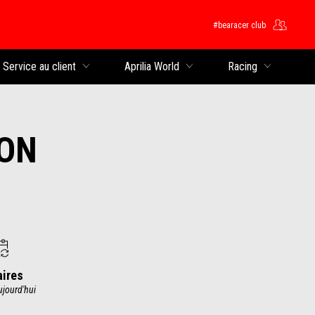
#bearacer club
rincipal
Service au client
Aprilia World
Racing
ION
aires
ujourd'hui