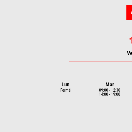
1
of
4
V
Lun
Mar
Fermé
09:00 - 12:30
14:00 - 19:00
Item
1
of
7