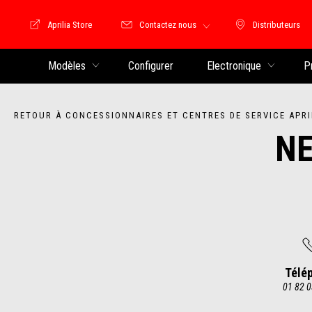
Aprilia Store
Contactez nous
Distributeurs
Store Motoguzzi
Distributeu
Modèles
Configurer
Electronique
P
RETOUR À CONCESSIONNAIRES ET CENTRES DE SERVICE APRI
NE
Télé
01 82 0
Item