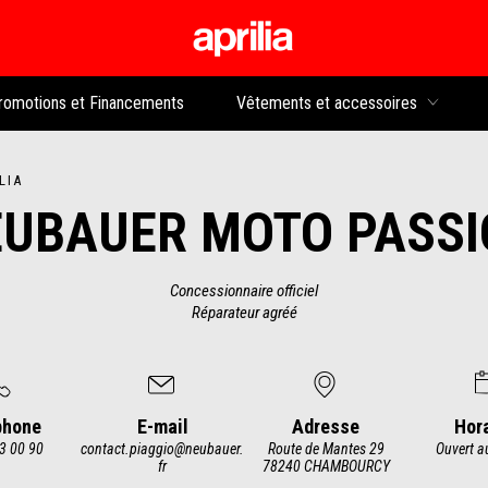
Aller au contenu p
rs
romotions et Financements
Vêtements et accessoires
LIA
UBAUER MOTO PASS
Concessionnaire officiel
Réparateur agréé
phone
E-mail
Adresse
Hor
3 00 90
contact.piaggio@neubauer.
Route de Mantes 29
Ouvert a
fr
78240 CHAMBOURCY