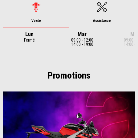
Vente
Assistance
Lun
Mar
Me
Fermé
09:00 - 12:00
09:00 - 
14:00 - 19:00
14:00 - 
Item
1
of
7
Promotions