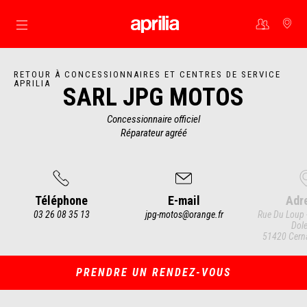
Aller au contenu principal
RETOUR À CONCESSIONNAIRES ET CENTRES DE SERVICE
APRILIA
SARL JPG MOTOS
Concessionnaire officiel
Réparateur agréé
Téléphone
E-mail
Adr
03 26 08 35 13
jpg-motos@orange.fr
Rue Du Loup 
Dole
51420 Cerna
Item
1
of
4
PRENDRE UN RENDEZ-VOUS