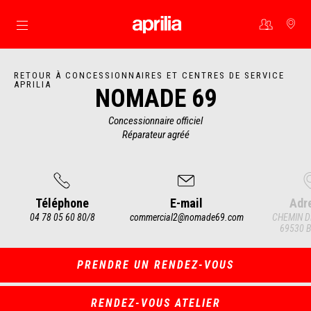
Aller au contenu principal
RETOUR À CONCESSIONNAIRES ET CENTRES DE SERVICE
APRILIA
NOMADE 69
Concessionnaire officiel
Réparateur agréé
Téléphone
E-mail
Adr
04 78 05 60 80/8
commercial2@nomade69.com
CHEMIN D
69530 B
Item
1
of
4
PRENDRE UN RENDEZ-VOUS
RENDEZ-VOUS ATELIER