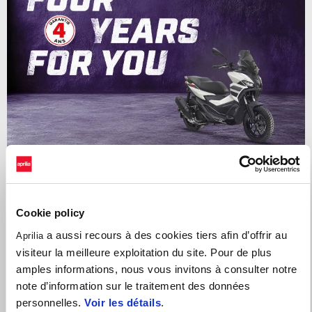
4 ANS DE GARANTIE SUR LA GAMME DE SCOOTERS
Cookie policy
APRILIA. PAS DE STRESS, DU PLAISIR À L'INFINI.
a aussi recours à des cookies tiers afin d’offrir au
Aprilia
visiteur la meilleure exploitation du site. Pour de plus
amples informations, nous vous invitons à consulter notre
note d’information sur le traitement des données
personnelles.
Voir les détails
.
Services