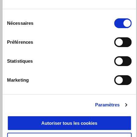
Sélection
Point d' Assistance Certifié
Nécessaires
du
consentement
Carrosserie
Préférences
Vêtements et gadgets
Véhicule de courtoisie
Statistiques
Préparation au contrôle technique
Marketing
Services d’assurance et services financiers
Entretien à domicile
Paramètres
Accessoires d'origine
Autoriser tous les cookies
Retrait et livraison (pick&collect)