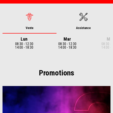
Vente
Assistance
Lun
Mar
Me
08:30 - 12:30
08:30 - 12:30
08:30 - 
14:00 - 18:30
14:00 - 18:30
14:00 - 
Item
1
of
7
Promotions