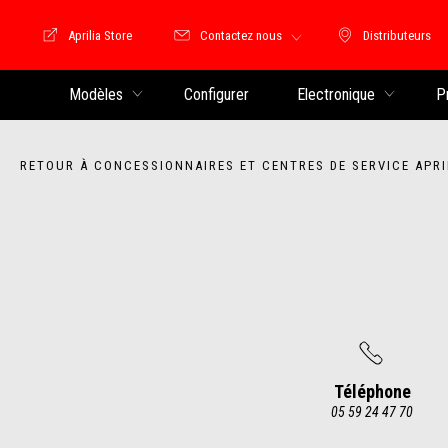
Aprilia Store
Contactez nous
Distributeurs
Store Motoguzzi
Distributeu
Modèles
Configurer
Electronique
P
RETOUR À CONCESSIONNAIRES ET CENTRES DE SERVICE APRI
Téléphone
05 59 24 47 70
Item