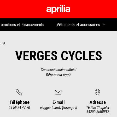
Aller au contenu p
rs
romotions et Financements
Vêtements et accessoires
LIA
VERGES CYCLES
Concessionnaire officiel
Réparateur agréé
Téléphone
E-mail
Adresse
05 59 24 47 70
piaggio.biarritz@orange.fr
16 Rue Chapelet
64200 BIARRITZ