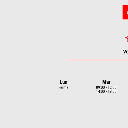
1
of
5
V
Lun
Mar
Fermé
09:00 - 12:00
14:00 - 18:00
Item
1
of
7