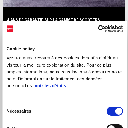
4 ANS DE GARANTIE SUR LA GAMME DE SCOOTERS
APRILIA. PAS DE STRESS, DU PLAISIR À L'INFINI.
Cookie policy
a aussi recours à des cookies tiers afin d’offrir au
Aprilia
Services
visiteur la meilleure exploitation du site. Pour de plus
amples informations, nous vous invitons à consulter notre
note d’information sur le traitement des données
Accompagnement administratif sinistres
personnelles.
Voir les détails
.
Carrosserie
Sélection
Vêtements et gadgets
Nécessaires
du
consentement
Véhicule de courtoisie