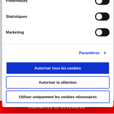
Préférences
Préparation au contrôle technique
Services d’assurance et services financiers
Statistiques
Entretien à domicile
Marketing
Accessoires d'origine
Révision
Paramètres
Pièces d'origine
Autoriser tous les cookies
Changement de pneus
Autoriser la sélection
Nettoyage
Utiliser uniquement les cookies nécessaires
CONTACTER LE REVENDEUR