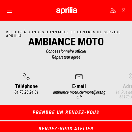
Aller au contenu principal
RETOUR À CONCESSIONNAIRES ET CENTRES DE SERVICE
APRILIA
AMBIANCE MOTO
Concessionnaire officiel
Réparateur agréé
Téléphone
E-mail
Adr
04 73 28 24 81
ambiance.moto.clermont@orang
14, Rue de 
e.fr
63170 
Item
1
of
3
PRENDRE UN RENDEZ-VOUS
RENDEZ-VOUS ATELIER