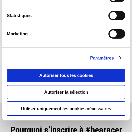
- Avantages et offres pour vous et votre moto Aprilia
- Expériences exclusives à l’occasion des événements
Statistiques
Aprilia
- Invitations à des activités spéciales de la communauté
Marketing
Enregistrez au moins une moto Aprilia dans votre profil de la
communauté, recevez la carte numérique #bearacer club et
accédez à tous les avantages, promotions et tarifs préférentiels,
Paramètres
pour vous et votre moto.
Autoriser tous les cookies
INSCRIVEZ-VOUS DÈS MAINTENANT
Autoriser la sélection
Utiliser uniquement les cookies nécessaires
Pourquoi s’inscrire à #bearacer