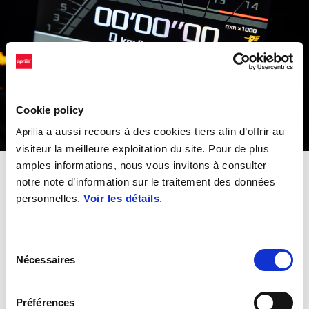
Cookie policy
a aussi recours à des cookies tiers afin d’offrir au
Aprilia
visiteur la meilleure exploitation du site. Pour de plus
amples informations, nous vous invitons à consulter
Vous possédez une moto Aprilia ?
notre note d’information sur le traitement des données
personnelles.
Voir les détails
.
Recevez la carte #bearacer club.
La carte #bearacer club vous ouvre les portes d’avantages
Sélection
réservés aux propriétaires de motos Aprilia :
Nécessaires
du
consentement
- Réductions périodiques sur des accessoires et pièces
détachées d’origine
Préférences