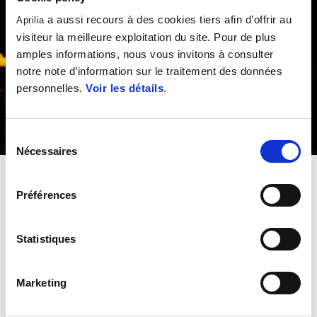
a aussi recours à des cookies tiers afin d’offrir au
Aprilia
visiteur la meilleure exploitation du site. Pour de plus
amples informations, nous vous invitons à consulter
notre note d’information sur le traitement des données
personnelles.
Voir les détails
.
Sélection
Nécessaires
du
consentement
Vous possédez une moto Aprilia ?
Préférences
Recevez la carte #bearacer club.
Statistiques
La carte #bearacer club vous ouvre les portes d’avantages
réservés aux propriétaires de motos Aprilia :
Marketing
- Réductions périodiques sur des accessoires et pièces
détachées d’origine