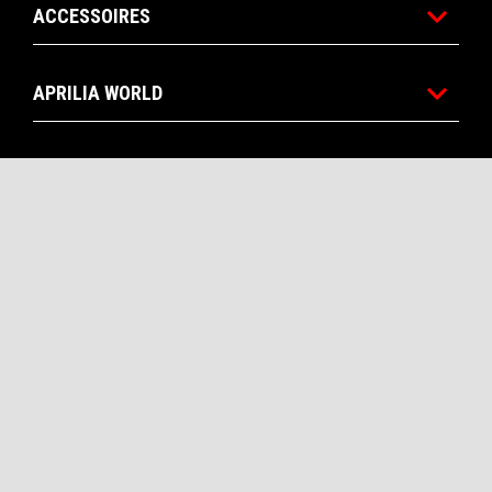
ACCESSOIRES
APRILIA WORLD
SERVICE AU CLIENT
NOUS CONTACTER
CORPORATE
Facebook
Instagram
Twitter
YouTube
FR
SÉLECTIONNEZ VOTRE SITE WEB NATIONAL