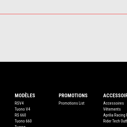
Pied de page
MODÈLES
PROMOTIONS
ACCESSOI
RSV4
Promotions List
Accessoires
Tuono V4
Vêtements
RS 660
Aprilia Racing 
Tuono 660
Rider Tech Outf