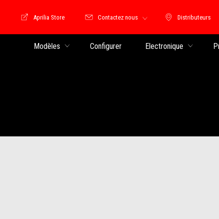
Aprilia Store
Contactez nous
Distributeurs
Store Motoguzzi
Distributeu
Modèles
Configurer
Electronique
P