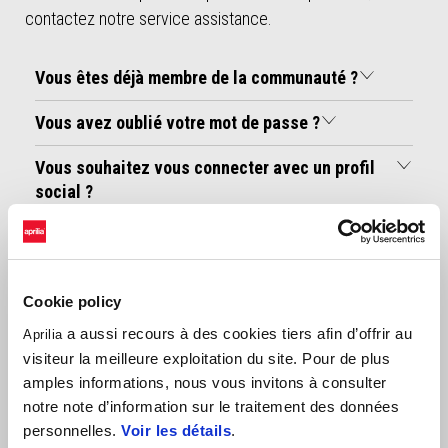
contactez notre service assistance.
Vous êtes déjà membre de la communauté ?
Vous avez oublié votre mot de passe ?
Vous souhaitez vous connecter avec un profil
social ?
Vous êtes un nouvel utilisateur mais vous avez
un compte Store Aprilia ou une application
Aprilia ?
Cookie policy
Vous êtes un nouvel utilisateur ?
a aussi recours à des cookies tiers afin d’offrir au
Aprilia
visiteur la meilleure exploitation du site. Pour de plus
amples informations, nous vous invitons à consulter
notre note d’information sur le traitement des données
Pourquoi devenir l’un(e) des nôtres ?
personnelles.
Voir les détails
.
Réductions périodiques sur des accessoires et pièces détachées
d’origine