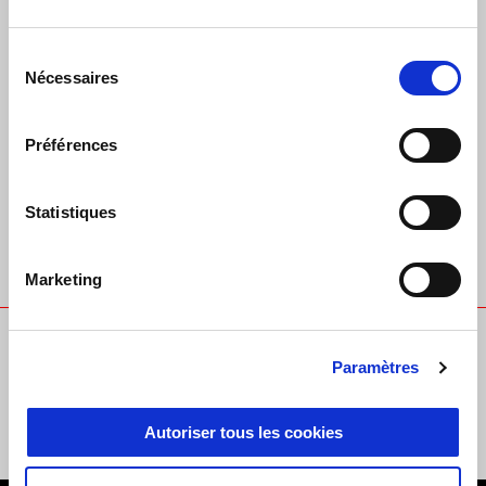
Avantages et offres pour vous et votre Aprilia
Sélection
Expériences exclusives à l’occasion des événements Aprilia
Nécessaires
du
Invitations à des activités spéciales de la communauté
consentement
Nous sommes là pour vous aider au maximum, vous et votre Aprilia:
bearacerclub@aprilia.com
Préférences
Statistiques
Community contacts
Marketing
E-mail
Paramètres
bearacerclub@aprilia.com
Autoriser tous les cookies