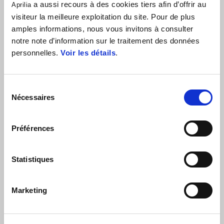
a aussi recours à des cookies tiers afin d’offrir au
Aprilia
visiteur la meilleure exploitation du site. Pour de plus
JACOPO CERUTTI
amples informations, nous vous invitons à consulter
notre note d’information sur le traitement des données
“Tout s'est très bien passé. Nous avons eu droit à des étapes
personnelles.
Voir les détails
.
incroyables et nous avons poussé le moteur à ses limites, car il
n'y avait aucune restriction de vitesse. Ce fut un test d'endurance
et de performance important avant l'Africa Eco Race 2026. La
Sélection
Tuareg Rallye est toujours très performante, les sensations sont
Nécessaires
du
parfaites et c'est le secret de ses succès consécutifs.”
consentement
Préférences
Statistiques
Marketing