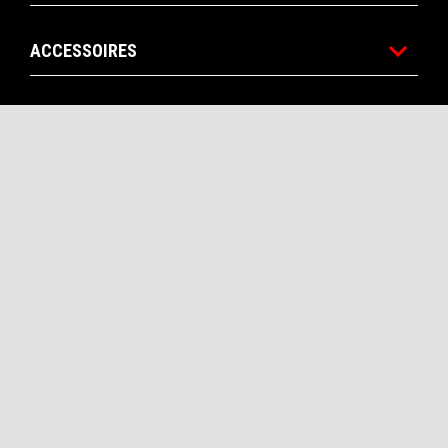
ACCESSOIRES
APRILIA WORLD
SERVICE AU CLIENT
NOUS CONTACTER
CORPORATE
Facebook
Instagram
Twitter
YouTube