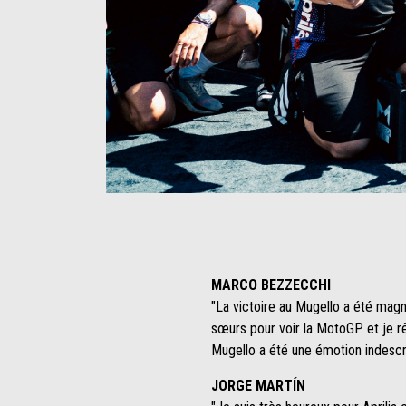
Item
Item
1
1
of
of
1
1
MARCO BEZZECCHI
"La victoire au Mugello a été magn
sœurs pour voir la MotoGP et je rê
Mugello a été une émotion indescri
JORGE MARTÍN