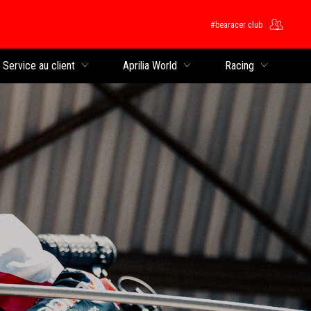
#bearacer club
rincipal
Service au client
Aprilia World
Racing