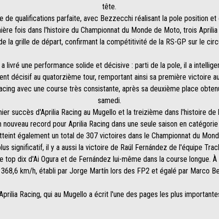
tête.
ce de qualifications parfaite, avec Bezzecchi réalisant la pole position e
ière fois dans l'histoire du Championnat du Monde de Moto, trois Aprili
de la grille de départ, confirmant la compétitivité de la RS-GP sur le circ
 livré une performance solide et décisive : parti de la pole, il a intel
nt décisif au quatorzième tour, remportant ainsi sa première victoire au 
Racing avec une course très consistante, après sa deuxième place obtenu
samedi.
ier succès d'Aprilia Racing au Mugello et la treizième dans l'histoire de
un nouveau record pour Aprilia Racing dans une seule saison en catégorie 
tteint également un total de 307 victoires dans le Championnat du Mon
us significatif, il y a aussi la victoire de Raúl Fernández de l'équipe T
e top dix d'Ai Ogura et de Fernández lui-même dans la course longue. À
368,6 km/h, établi par Jorge Martín lors des FP2 et égalé par Marco Be
prilia Racing, qui au Mugello a écrit l'une des pages les plus important