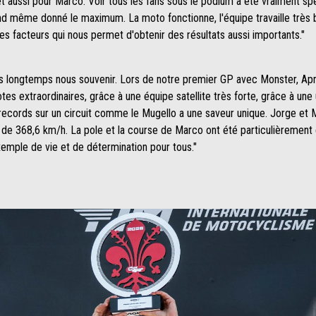
et aussi pour Marco. Voir tous les fans sous le podium a été vraiment spe
uand même donné le maximum. La moto fonctionne, l'équipe travaille très b
es facteurs qui nous permet d'obtenir des résultats aussi importants."
s longtemps nous souvenir. Lors de notre premier GP avec Monster, April
tes extraordinaires, grâce à une équipe satellite très forte, grâce à une
es records sur un circuit comme le Mugello a une saveur unique. Jorge et 
rd de 368,6 km/h. La pole et la course de Marco ont été particulièreme
xemple de vie et de détermination pour tous."