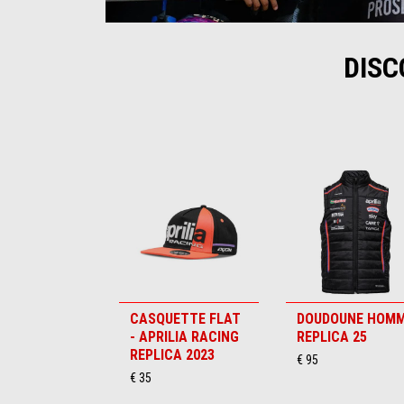
Item
Item
1
1
of
of
4
4
DISC
Item
1
of
6
CASQUETTE FLAT
DOUDOUNE HOM
- APRILIA RACING
REPLICA 25
REPLICA 2023
€ 95
€ 35