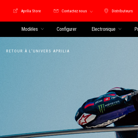
Aprilia Store
Contactez nous
Distributeurs
Store Motoguzzi
Distributeu
Modèles
Configurer
Electronique
P
RETOUR À L'UNIVERS APRILIA