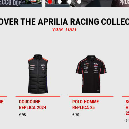
0
1
2
3
OVER THE APRILIA RACING COLLE
VOIR TOUT
ME
DOUDOUNE
POLO HOMME
S
REPLICA 2024
REPLICA 25
H
2
€ 95
€ 70
€