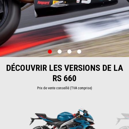
item
item
item
item
0
1
2
3
Item
Item
1
1
of
of
DÉCOUVRIR LES VERSIONS DE LA
4
4
RS 660
Prix de vente conseillé (TVA comprise)
Item
1
of
4