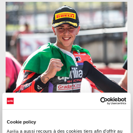
EDOARDO COLOMBI
« Encore un nouveau circuit à découvrir, sur laquelle l'équipe et
Cookie policy
moi-même nous sommes immédiatement concentrés pour en
a aussi recours à des cookies tiers afin d’offrir au
Aprilia