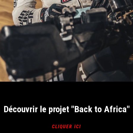
Item
Item
1
1
of
of
1
1
Découvrir le projet "Back to Africa"
CLIQUER ICI