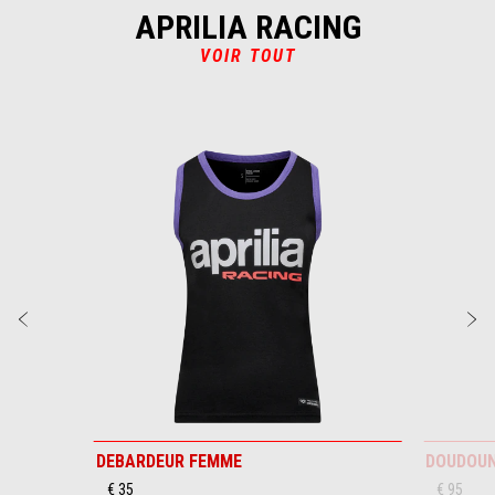
APRILIA RACING
VOIR TOUT
Item
1
of
4
Précédent
S
DEBARDEUR FEMME
DOUDOUN
€ 35
€ 95