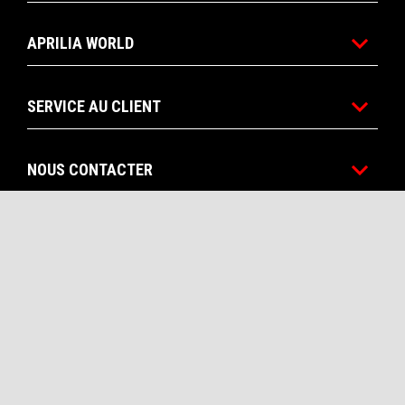
APRILIA WORLD
SERVICE AU CLIENT
NOUS CONTACTER
CORPORATE
Facebook
Instagram
Twitter
YouTube
FR
SÉLECTIONNEZ VOTRE SITE WEB NATIONAL
Piaggio & C. SpA Sede legale Viale Rinaldo Piaggio, 25 56025