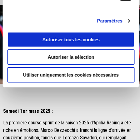
Paramètres
Autoriser tous les cookies
Autoriser la sélection
item
item
item
item
Utiliser uniquement les cookies nécessaires
0
1
2
3
Item
Item
1
1
of
of
4
4
Samedi 1er mars 2025 :
La première course sprint de la saison 2025 d'Aprilia Racing a été
riche en émotions. Marco Bezzecchi a franchi la ligne d'arrivée en
douzième position, tandis que Lorenzo Savadori, qui remplaçait