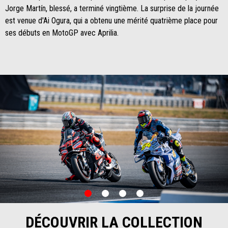
Jorge Martín, blessé, a terminé vingtième. La surprise de la journée
est venue d'Ai Ogura, qui a obtenu une mérité quatrième place pour
ses débuts en MotoGP avec Aprilia.
item
item
item
item
0
1
2
3
Item
Item
1
1
of
of
DÉCOUVRIR LA COLLECTION
4
4