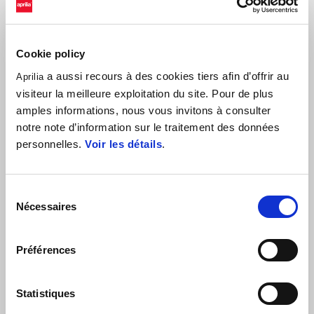
positifs observés lors des essais de Buriram.
Lorenzo Savadori sera en piste à Buriram, en remplacement de
Cookie policy
Jorge Martín. Le champion du monde de MotoGP 2024 poursuivra
a aussi recours à des cookies tiers afin d’offrir au
une rééducation après avoir subi une opération de la main gaucje
Aprilia
visiteur la meilleure exploitation du site. Pour de plus
suite à une blessure survenue à l'entraînement lundi.
amples informations, nous vous invitons à consulter
notre note d’information sur le traitement des données
Le Chang International Circuit, situé à Buriram, a été contruit en 2014
personnelles.
Voir les détails
.
et a accueilli sa première épreuve en MotoGP en 2018. Le circuit
fait 4 550 mètres de long et compte 12 virages: 7 à
droite et 5 à
gauche. Le tracé alterne de très longues lignes droites et des
Sélection
sections exigeant des freinages difficiles.
Nécessaires
du
consentement
Préférences
Statistiques