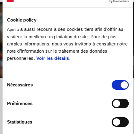
Cookie policy
a aussi recours à des cookies tiers afin d’offrir au
Aprilia
visiteur la meilleure exploitation du site. Pour de plus
amples informations, nous vous invitons à consulter notre
note d’information sur le traitement des données
personnelles.
Voir les détails
.
item
item
item
item
0
1
2
3
Sélection
Item
Item
1
1
Nécessaires
of
of
du
4
4
consentement
Préférences
Samedi 12 avril 2025
La course sprint s'est terminée pour Aprilia Racing sur le circuit
international de Lusail avec la neuvième place de Marco Bezzecchi.
Statistiques
Jorge Martín, qui participait à sa première course sprint de la saison