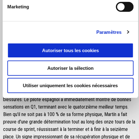
après avoir été absent en raison de blessures, a terminé seizième,
Marketing
poursuivant ses efforts d'adaptation à la RS-GP25.
Marco Bezzecchi a décroché une neuvième place encourageante
Paramètres
après une course de remontée, démontrant sa détermination depuis
les qualifications. L'Italien a manqué de peu la Q2 pour seulement 41
millièmes de seconde, se classant treizième sur la grille de départ.
Autoriser tous les cookies
Dans la course sprint, Bezzecchi a été le protagoniste d'une course
passionnante et pleine de dépassements qui lui a permis de
Autoriser la sélection
rattraper son retard et de terminer neuvième.
C'était un retour positif pour Jorge Martín dans sa première course
Utiliser uniquement les cookies nécessaires
de sprint de la saison après presque cinq mois d'arrêt en raison de
blessures. Le pilote espagnol a immédiatement montré de bonnes
sensations en Q1, terminant avec le quatorzième meilleur temps.
Bien qu'il ne soit pas à 100 % de sa forme physique, Martín a fait
preuve d'une grande détermination tout au long des onze tours de la
course de sprint, réussissant à la terminer et à finir à la seizième
place. Un signe impressionnant de sa récupération physique et de