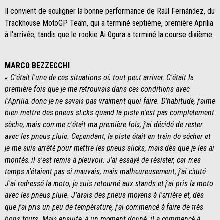
Il convient de souligner la bonne performance de Raúl Fernández, du
Trackhouse MotoGP Team, qui a terminé septième, première Aprilia
à l'arrivée, tandis que le rookie Ai Ogura a terminé la course dixième.
MARCO BEZZECCHI
« C'était l'une de ces situations où tout peut arriver. C'était la
première fois que je me retrouvais dans ces conditions avec
l'Aprilia, donc je ne savais pas vraiment quoi faire. D'habitude, j'aime
bien mettre des pneus slicks quand la piste n'est pas complètement
sèche, mais comme c'était ma première fois, j'ai décidé de rester
avec les pneus pluie. Cependant, la piste était en train de sécher et
je me suis arrêté pour mettre les pneus slicks, mais dès que je les ai
montés, il s'est remis à pleuvoir. J'ai essayé de résister, car mes
temps n'étaient pas si mauvais, mais malheureusement, j'ai chuté.
J'ai redressé la moto, je suis retourné aux stands et j'ai pris la moto
avec les pneus pluie. J'avais des pneus moyens à l'arrière et, dès
que j'ai pris un peu de température, j'ai commencé à faire de très
bons tours. Mais ensuite, à un moment donné, il a commencé à