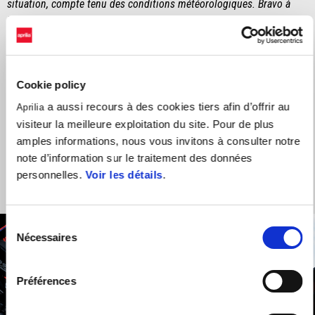
situation, compte tenu des conditions météorologiques. Bravo à
Lorenzo d'avoir pris le risque au départ en choisissant de rester en
pneus slicks. Personnellement, je n'étais pas convaincu dès le
départ par le nouveau règlement avec la double long lap penalty,
mais c'est la même chose pour tout le monde. Ce week-end, nous
Cookie policy
avons vu Marco rouler très vite, mais malheureusement, cela ne
s'est pas traduit par des résultats à la hauteur. Je suis toutefois
a aussi recours à des cookies tiers afin d’offrir au
Aprilia
convaincu que cela viendra bientôt. Le travail paie toujours. C'est
visiteur la meilleure exploitation du site. Pour de plus
très agréable de voir les deux RS-GP25 du Trackhouse MotoGP
amples informations, nous vous invitons à consulter notre
Team dans le top dix. »
note d’information sur le traitement des données
personnelles.
Voir les détails
.
Sélection
Nécessaires
du
consentement
Préférences