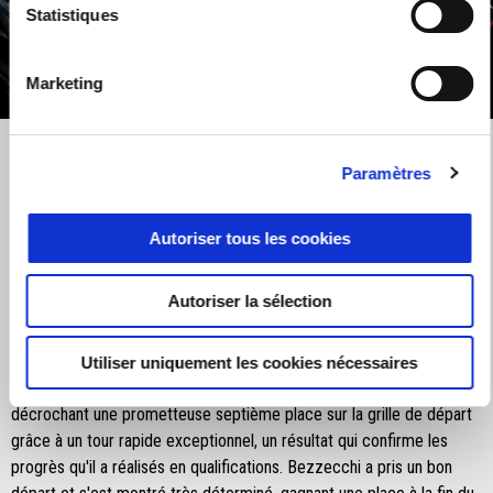
Statistiques
Marketing
item
item
item
item
0
1
2
3
Item
Item
1
1
of
of
4
4
Paramètres
Samedi 10 mai 2025
Autoriser tous les cookies
La course sprint sur le circuit Bugatti du Mans s'est terminée avec
Marco Bezzecchi à la dix-septième place après avoir pris un virage
Autoriser la sélection
trop large dans le virage 8, tandis que Lorenzo Savadori, appelé à
remplacer Jorge Martín blessé, a terminé derrière lui.
Utiliser uniquement les cookies nécessaires
Marco Bezzecchi a montré des signes positifs lors de la Q2,
décrochant une prometteuse septième place sur la grille de départ
grâce à un tour rapide exceptionnel, un résultat qui confirme les
progrès qu'il a réalisés en qualifications. Bezzecchi a pris un bon