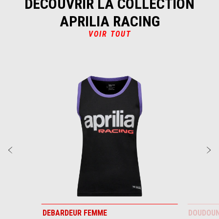
DÉCOUVRIR LA COLLECTION
APRILIA RACING
VOIR TOUT
Item
1
of
4
Précédent
S
DEBARDEUR FEMME
DOUDOUN