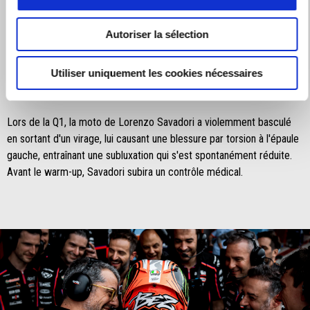
Parti de la neuvième place sur la grille, Marco Bezzecchi a fait
preuve d'une grande détermination et d'une belle vitesse, gagnant
Autoriser la sélection
des places grâce à une série de dépassements remarquables. Le
pilote italien a maintenu un rythme compétitif tout au long de la
course, terminant sixième et confirmant son bon feeling avec sa RS-
Utiliser uniquement les cookies nécessaires
GP25.
Lors de la Q1, la moto de Lorenzo Savadori a violemment basculé
en sortant d'un virage, lui causant une blessure par torsion à l'épaule
gauche, entraînant une subluxation qui s'est spontanément réduite.
Avant le warm-up, Savadori subira un contrôle médical.