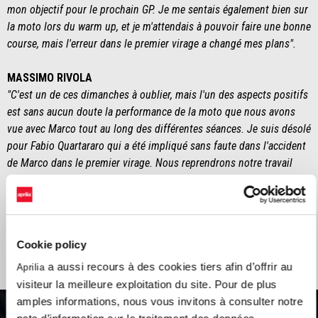
mon objectif pour le prochain GP. Je me sentais également bien sur
la moto lors du warm up, et je m'attendais à pouvoir faire une bonne
course, mais l'erreur dans le premier virage a changé mes plans".
MASSIMO RIVOLA
"C'est un de ces dimanches à oublier, mais l'un des aspects positifs
est sans aucun doute la performance de la moto que nous avons
vue avec Marco tout au long des différentes séances. Je suis désolé
pour Fabio Quartararo qui a été impliqué sans faute dans l'accident
de Marco dans le premier virage. Nous reprendrons notre travail
avec Sava à Austin, en espérant qu'il soit à 100 % de ses capacités,
car nous continuerons à développer la moto. Nous essaierons
d'augmenter la confiance de Marco sur la moto, qui est déjà bonne,
mais qui doit certainement être améliorée avec de nouveaux pneus".
Cookie policy
a aussi recours à des cookies tiers afin d’offrir au
Aprilia
visiteur la meilleure exploitation du site. Pour de plus
amples informations, nous vous invitons à consulter notre