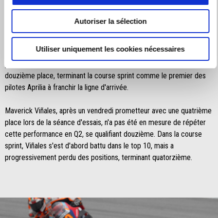
Samedi 2 Novembre 2024 : Course Sprint
Autoriser la sélection
Aleix Espargaró a pris un bon départ dans la course sprint de
Sepang depuis la seizième place sur la grille, réussissant à regagner
Utiliser uniquement les cookies nécessaires
deux positions à la fin du premier tour. Après avoir dépassé plusieurs
pilotes dans les premiers tours, le pilote espagnol s'est installé à la
douzième place, terminant la course sprint comme le premier des
pilotes Aprilia à franchir la ligne d'arrivée.
Maverick Viñales, après un vendredi prometteur avec une quatrième
place lors de la séance d'essais, n'a pas été en mesure de répéter
cette performance en Q2, se qualifiant douzième. Dans la course
sprint, Viñales s'est d'abord battu dans le top 10, mais a
progressivement perdu des positions, terminant quatorzième.