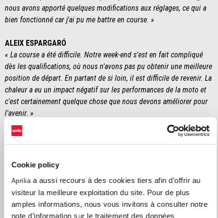
nous avons apporté quelques modifications aux réglages, ce qui a
bien fonctionné car j'ai pu me battre en course. »
ALEIX ESPARGARÓ
« La course a été difficile. Notre week-end s'est en fait compliqué
dès les qualifications, où nous n'avons pas pu obtenir une meilleure
position de départ. En partant de si loin, il est difficile de revenir. La
chaleur a eu un impact négatif sur les performances de la moto et
c'est certainement quelque chose que nous devons améliorer pour
l'avenir. »
MASSIMO RIVOLA (CEO Aprilia Racing)
« Les qualifications et le départ sont deux étapes cruciales du week-
end, donc, sans avoir bien travaillé dans ces deux domaines, il était
Cookie policy
difficile d'espérer une course proche du podium. La course de
a aussi recours à des cookies tiers afin d’offrir au
Aprilia
Maverick a tout de même été positive, surtout lorsqu'il s'est
visiteur la meilleure exploitation du site. Pour de plus
retrouvé avec une piste ouverte devant lui. Ce fut plus difficile pour
amples informations, nous vous invitons à consulter notre
Aleix qui n'a pas réussi à trouver son rythme en se battant avec les
note d’information sur le traitement des données