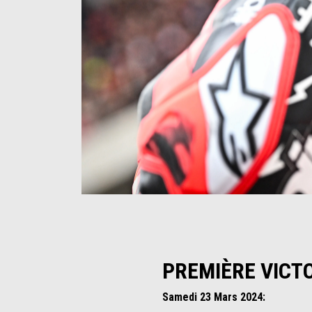
Item
Item
1
1
of
of
4
4
PREMIÈRE VICTO
Samedi 23 Mars 2024: