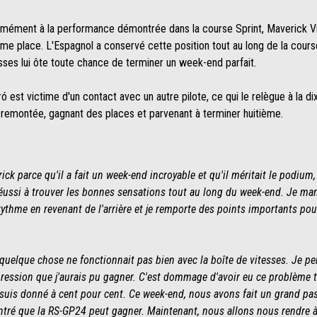
mément à la performance démontrée dans la course Sprint, Maverick Viñal
e place. L'Espagnol a conservé cette position tout au long de la course
sses lui ôte toute chance de terminer un week-end parfait.
ó est victime d'un contact avec un autre pilote, ce qui le relègue à la di
e remontée, gagnant des places et parvenant à terminer huitième.
ck parce qu'il a fait un week-end incroyable et qu'il méritait le podiu
ussi à trouver les bonnes sensations tout au long du week-end. Je manqu
rythme en revenant de l'arrière et je remporte des points importants pour
ue quelque chose ne fonctionnait pas bien avec la boîte de vitesses. Je 
mpression que j'aurais pu gagner. C'est dommage d'avoir eu ce problème 
e suis donné à cent pour cent. Ce week-end, nous avons fait un grand pa
tré que la RS-GP24 peut gagner. Maintenant, nous allons nous rendre à A