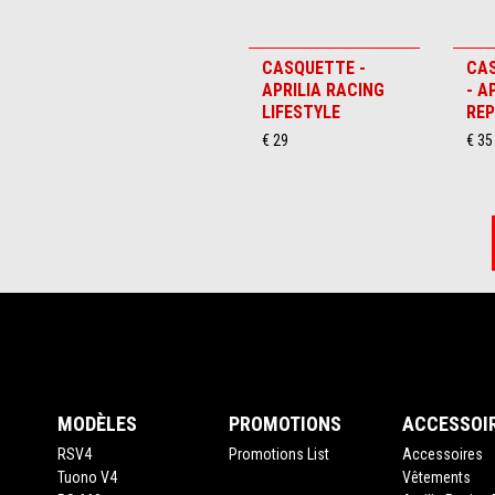
Item
1
of
5
CASQUETTE -
CAS
APRILIA RACING
- A
LIFESTYLE
REP
€ 29
€ 35
Pied de page