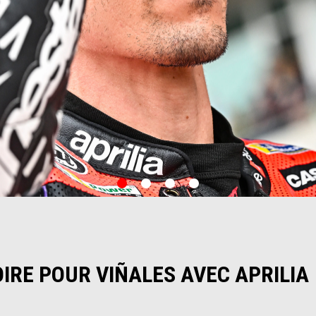
item
item
item
item
0
1
2
3
IRE POUR VIÑALES AVEC APRILIA