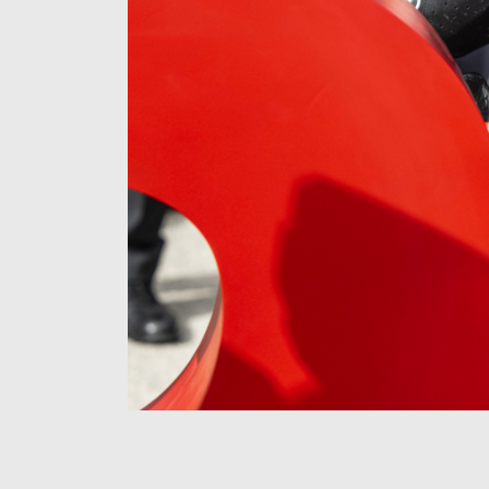
Item
Item
1
1
of
of
4
4