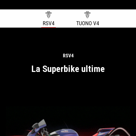
RSV4
TUONO V4
Item
1
of
2
RSV4
La Superbike ultime