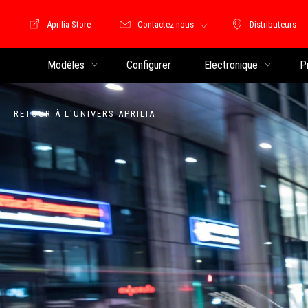
Aprilia Store
Contactez nous
Distributeurs
Store Motoguzzi
Distributeu
Modèles
Configurer
Electronique
P
RETOUR À L'UNIVERS APRILIA