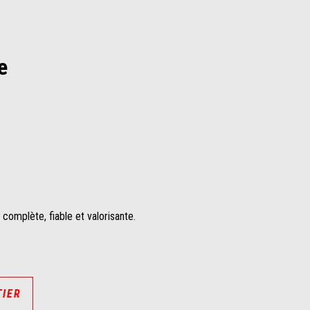
e
n complète, fiable et valorisante.
TIER