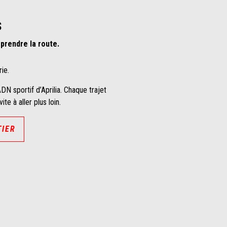
s
 prendre la route.
ie.
DN sportif d’Aprilia. Chaque trajet
e à aller plus loin.
TIER