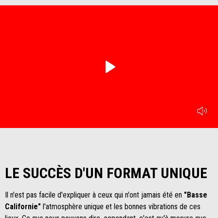
play
mu
Item
Item
1
1
of
of
1
1
LE SUCCÈS D'UN FORMAT UNIQUE
Il n'est pas facile d'expliquer à ceux qui n'ont jamais été en
"Basse
Californie"
l'atmosphère unique et les bonnes vibrations de ces