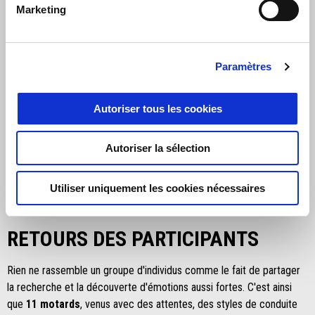
Marketing
Paramètres
Le Baja Tuareg Experience restera dans toutes les mémoires
comme un circuit marqué par le plaisir pur et la découverte, hors
des sentiers battus, de cette extraordinaire étendue de terre entre
Autoriser tous les cookies
le golfe de Californie et l'océan Pacifique !
Autoriser la sélection
Utiliser uniquement les cookies nécessaires
RETOURS DES PARTICIPANTS
Rien ne rassemble un groupe d'individus comme le fait de partager
la recherche et la découverte d'émotions aussi fortes. C'est ainsi
que
11 motards
, venus avec des attentes, des styles de conduite