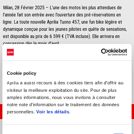
Milan, 28 Février 2025 – L’une des motos les plus attendues de
l’année fait son entrée avec l’ouverture des pré-réservations en
ligne. La toute nouvelle Aprilia Tuono 457, une fun bike légère et
dynamique conçue pour les jeunes pilotes en quête de sensations,
est disponible au prix de 6 599 € (TVA incluse). Elle arrivera en
concession dès le mois d’avril.
L'Aprilia Tuono 457 est la Tuono la plus jeune et la plus rebelle
jamais conçue, la dernière héritière d'une prestigieuse tradition de
motos sportives à guidon haut conçues pour une conduite pure et
pleine d'adrénaline. C'est une véritable naked bike dotée du meilleur
Cookie policy
de la technologie Aprilia.
a aussi recours à des cookies tiers afin d’offrir au
Aprilia
visiteur la meilleure exploitation du site. Pour de plus
amples informations, nous vous invitons à consulter
notre note d’information sur le traitement des données
PRÉ-COMMANDER MAINTENANT
personnelles.
Voir les détails
.
Sélection