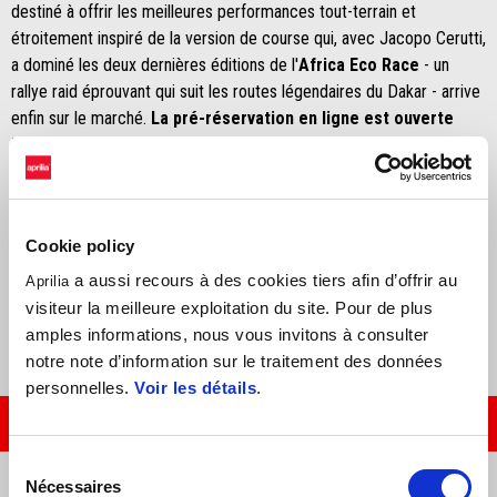
destiné à offrir les meilleures performances tout-terrain et
étroitement inspiré de la version de course qui, avec Jacopo Cerutti,
a dominé les deux dernières éditions de l'
Africa Eco Race
- un
rallye raid éprouvant qui suit les routes légendaires du Dakar - arrive
enfin sur le marché.
La pré-réservation en ligne est ouverte
jusqu'au 24 février.
Pour obtenir l'une des premières unités de la nouvelle Tuareg Rally,
développée à partir de l'expertise inestimable d'Aprilia Racing avec
Cookie policy
la Tuareg de compétition, sélectionnez un concessionnaire Aprilia
agréé et prenez rendez-vous. L'Aprilia Tuareg Rally est vendue au
a aussi recours à des cookies tiers afin d’offrir au
Aprilia
plus de 13 999€.
visiteur la meilleure exploitation du site. Pour de plus
amples informations, nous vous invitons à consulter
notre note d’information sur le traitement des données
personnelles.
Voir les détails
.
PRÉ-RÉSERVER MAINTENANT
Sélection
Nécessaires
du