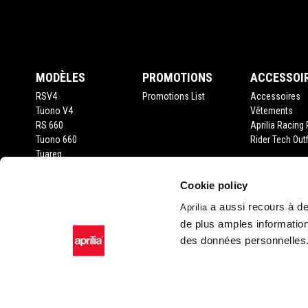
1
1
of
of
Pied de page
1
1
MODÈLES
PROMOTIONS
ACCESSOI
RSV4
Promotions List
Accessoires
Tuono V4
Vêtements
RS 660
Aprilia Racing 
Tuono 660
Rider Tech Outf
Tuareg
RS 457
Tuono 457
Cookie policy
RS 125
a aussi recours à des
Aprilia
Tuono 125
de plus amples information
SX 125
des données personnelles
RX 125
SR GT 400
SR GT 125
SXR 50