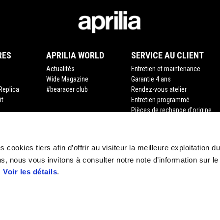
RES
APRILIA WORLD
SERVICE AU CLIENT
Actualités
Entretien et maintenance
Wide Magazine
Garantie 4 ans
Replica
#bearacer club
Rendez-vous atelier
it
Entretien programmé
Pièces de rechange d'origine
Premium warranty
Assistance routière
Financement
 cookies tiers afin d’offrir au visiteur la meilleure exploitation du
Assurance
s, nous vous invitons à consulter notre note d’information sur le
Recyclage des véhicules hors d
.
Voir les détails
.
Demande de documents