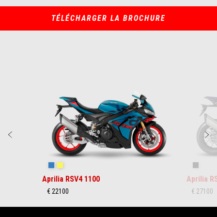
TÉLÉCHARGER LA BROCHURE
Item
1
of
10
Précédent
S
Stingray Blue
Poison Yellow
Shaked
Aprilia RSV4 1100
Aprilia 
€ 22100
€ 27100