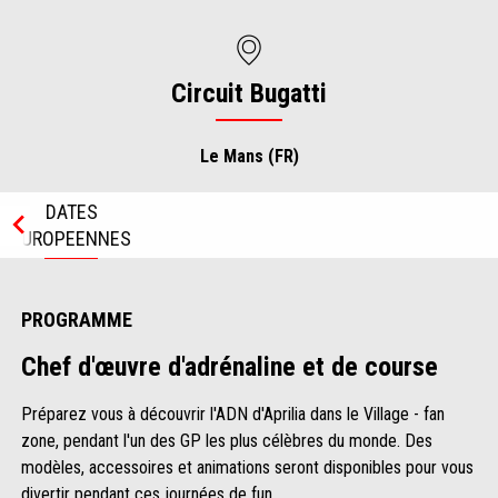
Circuit Bugatti
Le Mans (FR)
DATES
EUROPEENNES
Item
4
of
4
PROGRAMME
Chef d'œuvre d'adrénaline et de course
Préparez vous à découvrir l'ADN d'Aprilia dans le Village - fan
zone, pendant l'un des GP les plus célèbres du monde. Des
modèles, accessoires et animations seront disponibles pour vous
divertir pendant ces journées de fun.