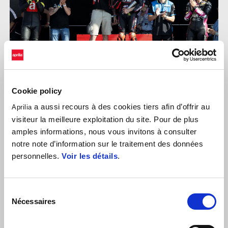
Cookie policy
a aussi recours à des cookies tiers afin d’offrir au
Aprilia
visiteur la meilleure exploitation du site. Pour de plus
Le circuit de Misano a connu une journée riche en événements,
amples informations, nous vous invitons à consulter
avec la scène Radio DeeJay qui a fait vibrer le public et donné le
notre note d’information sur le traitement des données
ton des festivités entre chaque événement.
personnelles.
Voir les détails
.
Le moment le plus attendu sur la piste était la Course des Stars,
une course spectaculaire en duel avec un départ de type Le
Sélection
Mans, où les motos
Aprilia RS 660 Factory
se sont affrontées
Nécessaires
du
sur la piste. Au terme de onze tours palpitants, riches en
consentement
rebondissements et marqués par deux changements de pilote, le