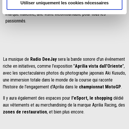
Romagne, le tout gratuitement, ainsi que le
Racing Museum
,
Utiliser uniquement les cookies nécessaires
avec les motos de course qui ont construit la légende de la
marque italienne, une visite incontournable pour tous les
passionnés.
La musique de
Radio DeeJay
sera la bande sonore d'un événement
riche en initiatives, comme l'exposition "
Aprilia vista dall'Oriente
",
avec les spectaculaires photos du photographe japonais Aki Kusudo,
une immersion totale dans le monde de la course qui raconte
l'histoire de l'engagement d'Aprilia dans le
championnat MotoGP
.
Il y aura également des espaces pour
l'eSport, le shopping
dédié
aux vêtements et au merchandising de la marque Aprilia Racing, des
zones de restauration
, et bien plus encore.