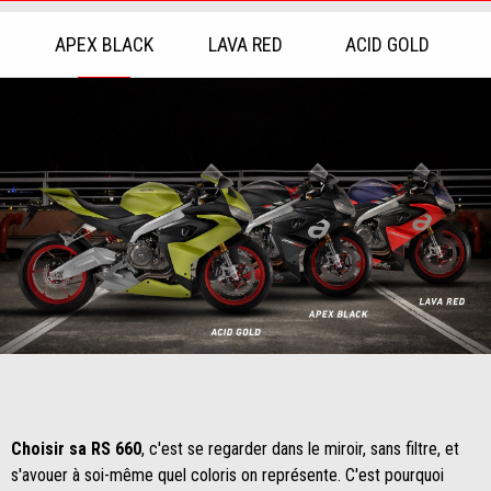
APEX BLACK
LAVA RED
ACID GOLD
Item
1
of
3
Item
Item
1
1
of
of
1
1
Choisir sa RS 660
, c'est se regarder dans le miroir, sans filtre, et
s'avouer à soi-même quel coloris on représente. C'est pourquoi