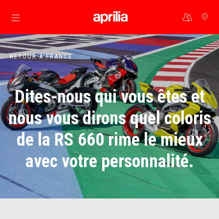
Aller au contenu principal
RETOUR À FRANCE
Dites-nous qui vous êtes et
nous vous dirons quel coloris
de la RS 660 rime le mieux
avec votre personnalité.