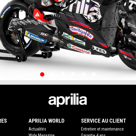
item
item
item
item
item
item
0
1
2
3
4
5
RES
APRILIA WORLD
SERVICE AU CLIENT
Actualités
Entretien et maintenance
Wide Magazine
Garantie 4 ans