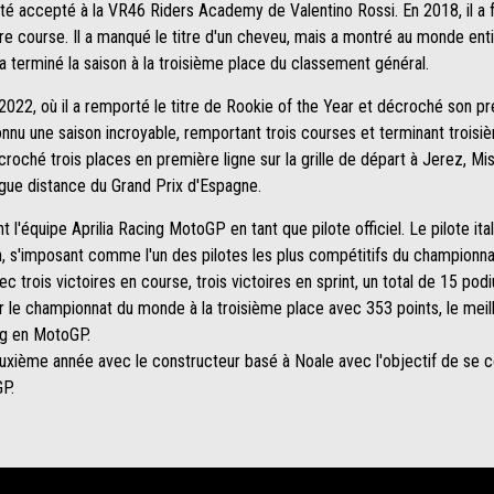
été accepté à la VR46 Riders Academy de Valentino Rossi. En 2018, il a 
ière course. Il a manqué le titre d'un cheveu, mais a montré au monde entie
a terminé la saison à la troisième place du classement général.
2022, où il a remporté le titre de Rookie of the Year et décroché son p
a connu une saison incroyable, remportant trois courses et terminant tro
croché trois places en première ligne sur la grille de départ à Jerez, Mi
ngue distance du Grand Prix d'Espagne.
 l'équipe Aprilia Racing MotoGP en tant que pilote officiel. Le pilote it
n, s'imposant comme l'un des pilotes les plus compétitifs du championna
 trois victoires en course, trois victoires en sprint, un total de 15 pod
er le championnat du monde à la troisième place avec 353 points, le meil
ing en MotoGP.
xième année avec le constructeur basé à Noale avec l'objectif de se 
P.