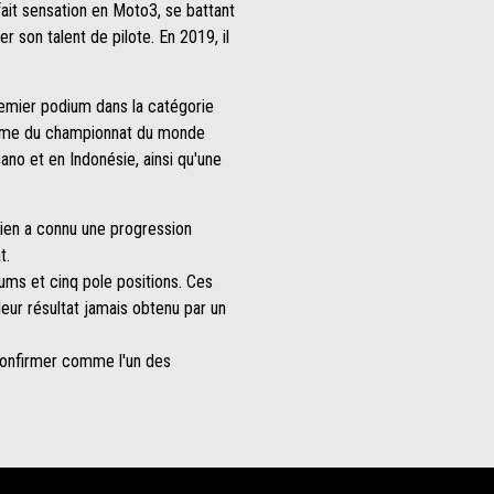
fait sensation en Moto3, se battant
r son talent de pilote. En 2019, il
remier podium dans la catégorie
isième du championnat du monde
sano et en Indonésie, ainsi qu'une
alien a connu une progression
t.
iums et cinq pole positions. Ces
leur résultat jamais obtenu par un
confirmer comme l'un des