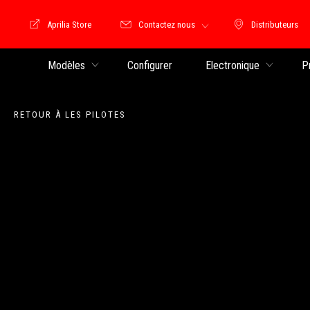
Aprilia Store
Contactez nous
Distributeurs
Store Motoguzzi
Distributeu
Modèles
Configurer
Electronique
P
RETOUR À LES PILOTES