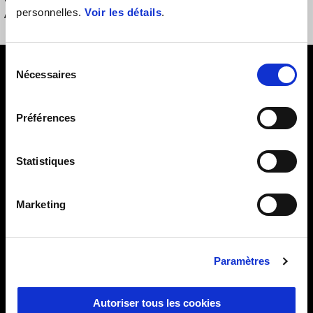
personnelles.
Voir les détails
.
APRILIA IN MOST
Sélection
Pied de page
Nécessaires
du
consentement
Préférences
MODÈLES
Statistiques
PROMOTIONS
Marketing
ACCESSOIRES
Paramètres
APRILIA WORLD
Autoriser tous les cookies