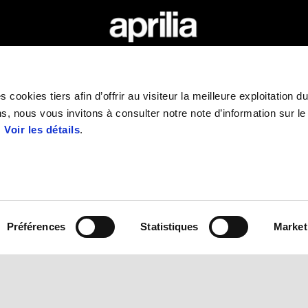
RES
APRILIA WORLD
SERVICE AU CLIENT
Actualités
Entretien et maintenance
 cookies tiers afin d’offrir au visiteur la meilleure exploitation du
Wide Magazine
Garantie 4 ans
s, nous vous invitons à consulter notre note d’information sur le
Replica
#bearacer club
Rendez-vous atelier
.
Voir les détails
.
it
Entretien programmé
Pièces de rechange d'origine
Premium warranty
Assistance routière
Financement
Assurance
Recyclage des véhicules hors d
Préférences
Statistiques
Market
Demande de documents