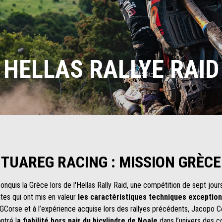
HELLAS RALLYE RAID
TUAREG RACING : MISSION GRÈCE
conquis la Grèce lors de l'Hellas Rally Raid, une compétition de sept j
tes qui ont mis en valeur
les caractéristiques techniques exception
GCorse et à l’expérience acquise lors des rallyes précédents, Jacopo C
ntré l
a fiabilité hors pair du bicylindre de Noale
dans l’univers des co