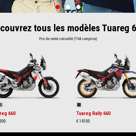
item
item
item
0
1
2
couvrez tous les modèles Tuareg 
Prix de vente conseillé (TVA comprise)
ilstorm White
Tornado Green
Rally
reg 660
Tuareg Rally 660
300
€ 14100