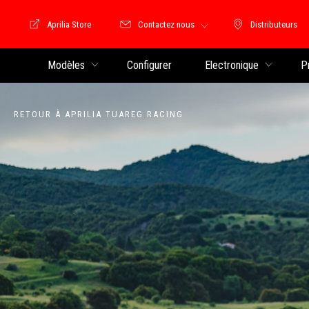
Aprilia Store
Contactez nous
Distributeurs
Store Motoguzzi
Distributeu
Modèles
Configurer
Electronique
P
RETOUR À APRILIA TUAREG RACING