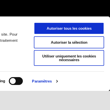
NOUS CONTACTER
CORPORATE
Autoriser tous les cookies
Politique de confidentialité
Wide Magazine
 site. Pour
Nous trouver
Piaggio Group
 traitement
Autoriser la sélection
Service client
Accessibility
Campagnes de rappel
Utiliser uniquement les cookies
nécessaires
'usage
ing
Paramètres