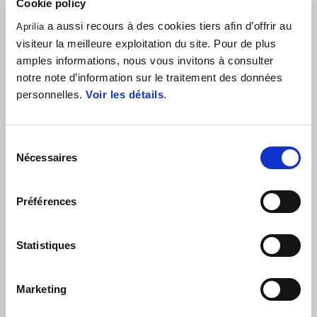
Cookie policy
a aussi recours à des cookies tiers afin d’offrir au
Aprilia
visiteur la meilleure exploitation du site. Pour de plus
amples informations, nous vous invitons à consulter
notre note d’information sur le traitement des données
personnelles.
Voir les détails
.
Sélection
STEP 3
Nécessaires
du
consentement
Conçu pour les courses dans le désert, elle exploite les grandes
capacités tout-terrain de la Tuareg standard. Le développement
Préférences
s'est concentré sur les performances du châssis, avec un cadre
décomposable et des géométries visant à garantir la stabilité à
Statistiques
haute vitesse et un plus grand débattement des suspensions. Par
la suite, l'accent a été mis sur la recherche d'une fiabilité
maximale du moteur dans des conditions prohibitives grâce à
Marketing
diverses interventions, dont l'introduction d'un refroidisseur
d'huile. L'adoption d'un premier réservoir supplémentaire a enfin