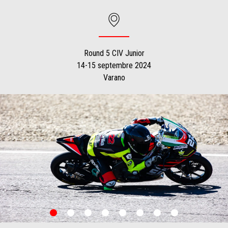
Round 5 CIV Junior
14-15 septembre 2024
Varano
item
item
item
item
item
item
item
item
0
1
2
3
4
5
6
7
Item
Item