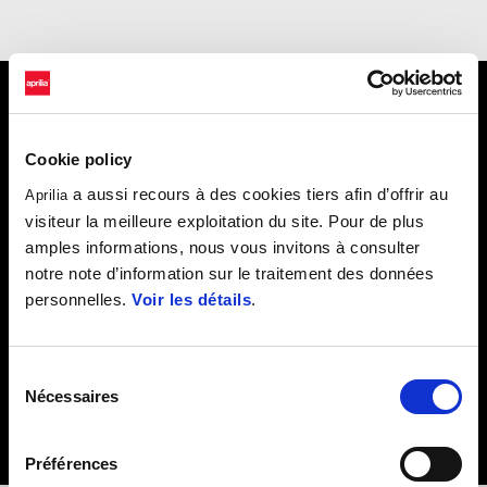
Contactez Ohvale pour obtenir
Cookie policy
davantage d'informations sur
a aussi recours à des cookies tiers afin d’offrir au
Aprilia
visiteur la meilleure exploitation du site. Pour de plus
l'achat du modèle et sur la façon
amples informations, nous vous invitons à consulter
de participer au championnat
notre note d’information sur le traitement des données
personnelles.
Voir les détails
.
CLIQUEZ ICI
Sélection
Nécessaires
du
consentement
Préférences