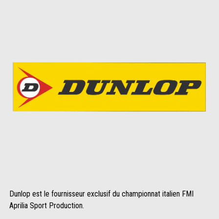
1
1
of
of
8
8
Dunlop est le fournisseur exclusif du championnat italien FMI
Aprilia Sport Production.