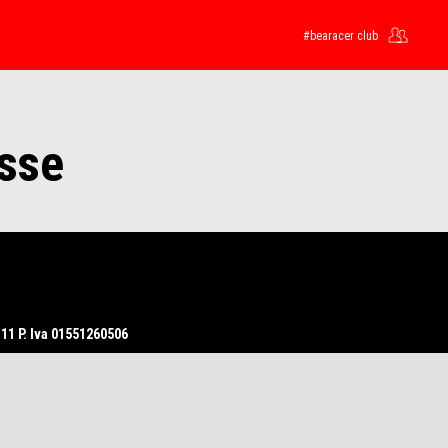
#bearacer club
asse
11 P. Iva 01551260506