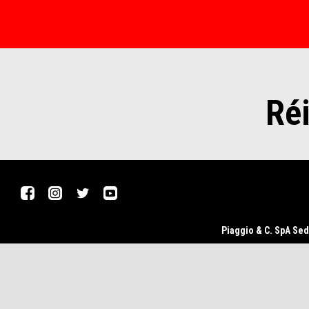
Réi
Pied de page
Facebook
Instagram
Twitter
YouTube
Piaggio & C. SpA Sed